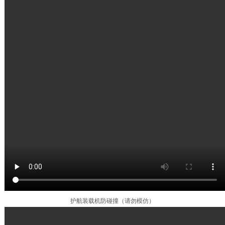
护航装载机防碰撞（请勿模仿）